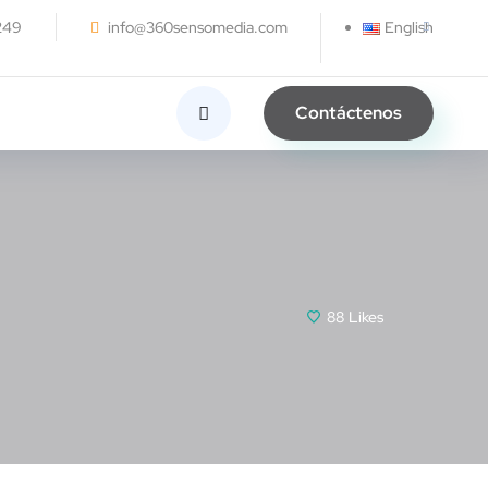
249
info@360sensomedia.com
English
Contáctenos
88
Likes