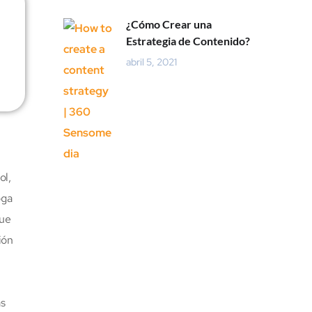
¿Cómo Crear una
Estrategia de Contenido?
abril 5, 2021
ol,
oga
gue
ión
as