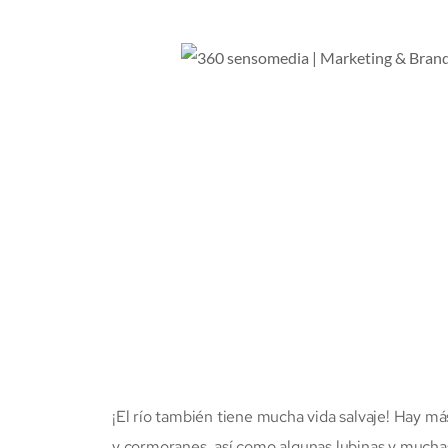
¡El río también tiene mucha vida salvaje! Hay más
y cormoranes, así como algunas lubinas y muchas 