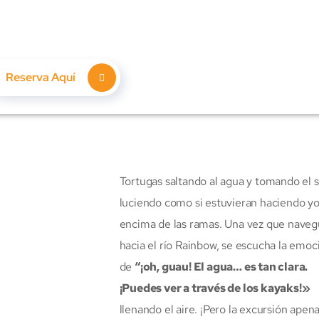
 descuento
en tu próxima aventura en
 Rainbow Springs o Silver Springs. Usa el
código
360SENSO
Reserva Aquí
Tortugas saltando al agua y tomando el s
luciendo como si estuvieran haciendo y
encima de las ramas. Una vez que nave
hacia el río Rainbow, se escucha la emoc
de
“¡oh, guau! El agua… es tan clara.
¡Puedes ver a través de los kayaks!»
llenando el aire. ¡Pero la excursión apen