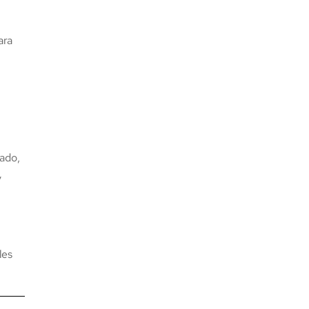
n
ara
lado,
y
les