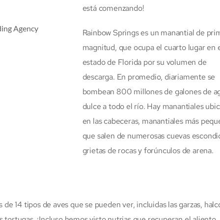
está comenzando!
Rainbow Springs es un manantial de pri
magnitud, que ocupa el cuarto lugar en 
estado de Florida por su volumen de
descarga. En promedio, diariamente se
bombean 800 millones de galones de a
dulce a todo el río. Hay manantiales ubi
en las cabeceras, manantiales más pequ
que salen de numerosas cuevas escondi
grietas de rocas y forúnculos de arena.
 de 14 tipos de aves que se pueden ver, incluidas las garzas, hal
tortugas. ¡Incluso hemos visto nutrias que recuperan el aliento