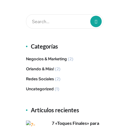
Categorías
Negocios & Marketing
(2)
Orlando & Más!
(2)
Redes Sociales
(2)
Uncategorized
(1)
Artículos recientes
7 «Toques Finales» para