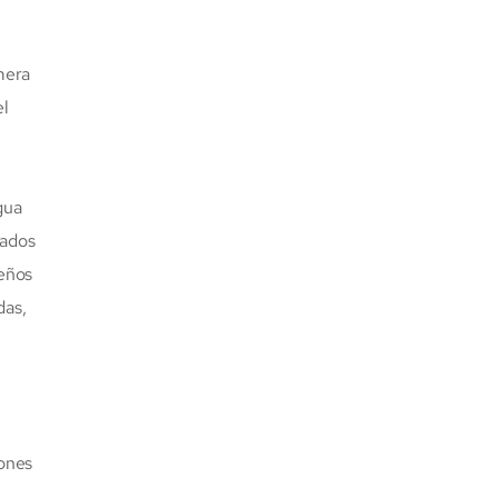
mera
el
gua
cados
eños
das,
cones