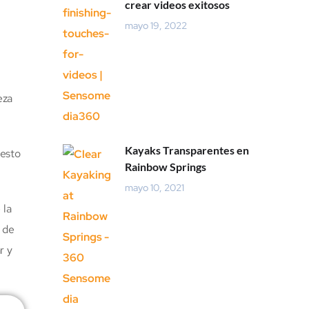
crear videos exitosos
mayo 19, 2022
eza
Kayaks Transparentes en
 esto
Rainbow Springs
mayo 10, 2021
 la
 de
r y